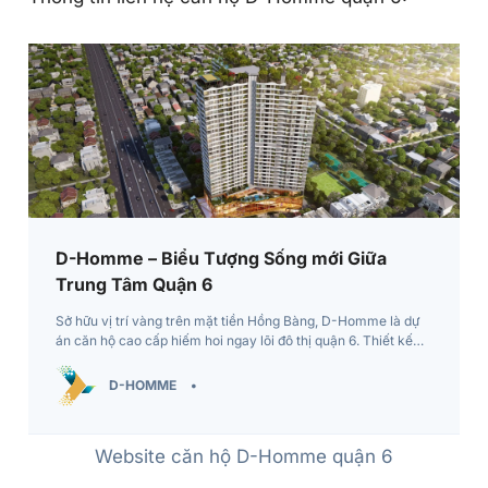
D-Homme – Biểu Tượng Sống mới Giữa
Trung Tâm Quận 6
Sở hữu vị trí vàng trên mặt tiền Hồng Bàng, D-Homme là dự
án căn hộ cao cấp hiếm hoi ngay lõi đô thị quận 6. Thiết kế
chuẩn Châu Âu, tiện ích đẳng cấp như hồ bơi vô cực, trung
tâm thương mại 4 tầng, khu vui chơi trẻ em & sky bar.
D-HOMME
Website căn hộ D-Homme quận 6
Hotline: 0906 986 589
Căn hộ
Thông tin mới
Bất động sản