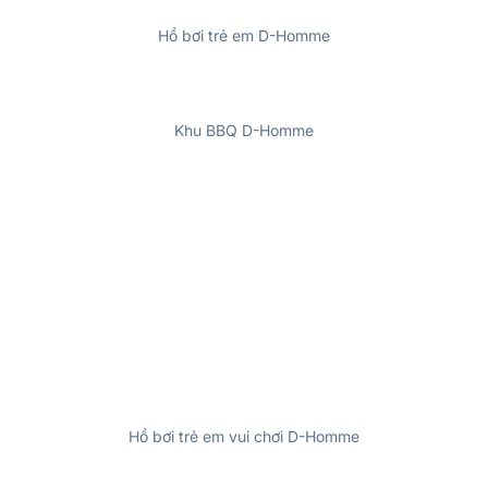
Hồ bơi trẻ em D-Homme
Khu BBQ D-Homme
Hồ bơi trẻ em vui chơi D-Homme
Nhà hàng China D-Homme
Công viên sân thượng D-Homme