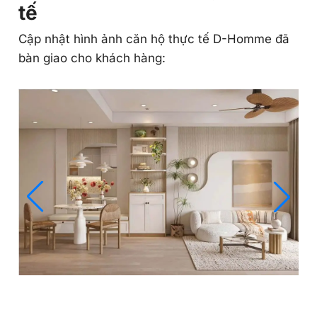
Giá bán D-Homme
Giá bán tham khảo:
85 triệu/m²
Ngân hàng
Lãi suất ưu đãi
Lãi suất sau ưu đãi
Vietin Bank