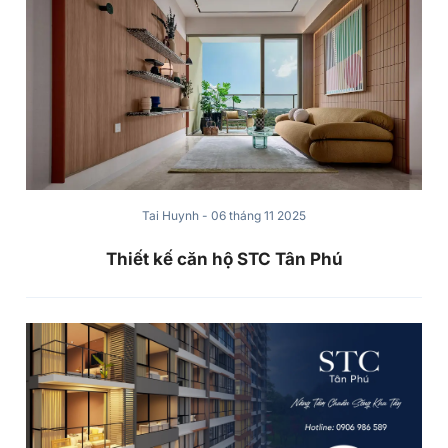
Tai Huynh
-
06 tháng 11 2025
Thiết kế căn hộ STC Tân Phú
Tai Huynh
-
11 tháng 11 2025
Giá bán căn hộ STC Tân Phú