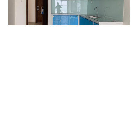
Tai Huynh
-
19 tháng 3 2023
Tiến độ The Western Capital tháng 03/2023
BẢN TIN
Email của bạn
Đăng ký