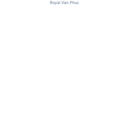
Royal Van Phuc
Royal Van Phuc
Nhạc nước trên hồ Đại Nhật đang lắp đặt các
thiết bị máy móc dự kiến đi vào hoạt động Quý
II/2022.