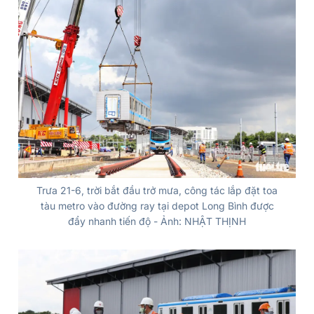
Trưa 21-6, trời bắt đầu trở mưa, công tác lắp đặt toa
tàu metro vào đường ray tại depot Long Bình được
đẩy nhanh tiến độ - Ảnh: NHẬT THỊNH