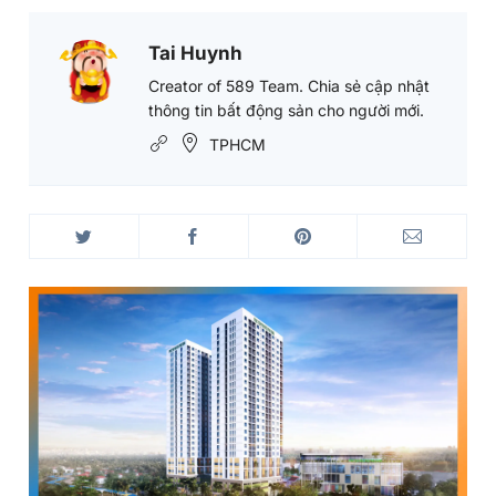
Cả 3 toa tàu thuộc đoàn tàu số 4 (tuyến metro 1)
được đặt hoàn tất vào đường ray tại depot Long
Bình (TP Thủ Đức) - Ảnh: NHẬT THỊNH
Nguồn: tuoitre.vn & ảnh: NHẬT THỊNH