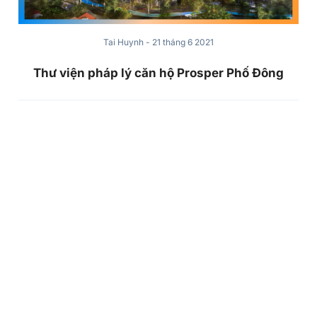
Thông tin mới
Tai Huynh
Tai
Huynh's
Creator of 589 Team. Chia sẻ cập nhật
thông tin bất động sản cho người mới.
Picture
TPHCM